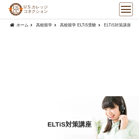
U.S.カレッジ
コネクション
コ
ン
ホーム
高校留学
高校留学 ELTiS受験
ELTiS対策講座
テ
ン
ツ
へ
ス
キ
ッ
プ
ELTiS対策講座