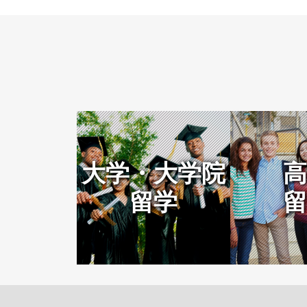
大学・大学院
高
留学
留