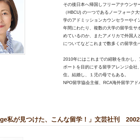
その後日本へ帰国しフリーアナウンサー
（HBCU) の一つであるノーフォー
学のアドミッションカウンセラーやイ
年間にわたり、複数の大学の留学生サ
めているのか、またアメリカで外国人
についてなどこれまで数多くの留学生
2010年にはこれまでの経験を生かし
ポートを目的にする留学アレンジ会社、
住。結婚し、１児の母でもある。
NPO留学協会主催、RCA海外留学ア
ollege私が見つけた、こんな留学！」文芸社刊 200