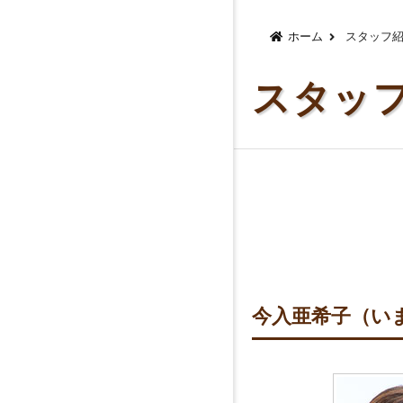
コ
ホーム
スタッフ
ン
テ
スタッ
ン
ツ
へ
ス
キ
ッ
プ
今入亜希子（い