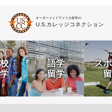
オーダーメイドアメリカ留学の
U.S.カレッジコネクション
校
語学
スポ
学
留学
留