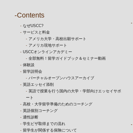
-Contents
なぜUSCC?
サービスと料金
アメリカ大学・高校出願サポート
アメリカ現地サポート
USCCオンラインアカデミー
全部無料！留学ガイドブック＆セミナー動画
体験談
留学説明会
バーチャルオープンハウスアーカイブ
英語エッセイ添削
英語で授業を行う国内の大学・学部向けエッセイサポ
ート
高校・大学留学準備のためのコーチング
英語個別コーチング
適性診断
学生ビザ取得までの流れ
留学生が関係する保険について