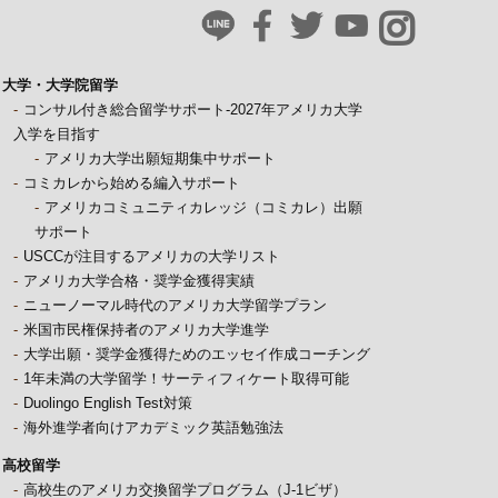
大学・大学院留学
コンサル付き総合留学サポート-2027年アメリカ大学
入学を目指す
アメリカ大学出願短期集中サポート
コミカレから始める編入サポート
アメリカコミュニティカレッジ（コミカレ）出願
サポート
USCCが注目するアメリカの大学リスト
アメリカ大学合格・奨学金獲得実績
ニューノーマル時代のアメリカ大学留学プラン
米国市民権保持者のアメリカ大学進学
大学出願・奨学金獲得ためのエッセイ作成コーチング
1年未満の大学留学！サーティフィケート取得可能
Duolingo English Test対策
海外進学者向けアカデミック英語勉強法
高校留学
高校生のアメリカ交換留学プログラム（J-1ビザ）