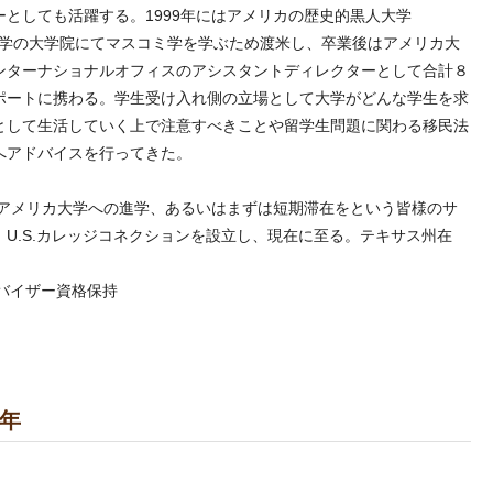
としても活躍する。1999年にはアメリカの歴史的黒人大学
ク大学の大学院にてマスコミ学を学ぶため渡米し、卒業後はアメリカ大
ンターナショナルオフィスのアシスタントディレクターとして合計８
ポートに携わる。学生受け入れ側の立場として大学がどんな学生を求
として生活していく上で注意すべきことや留学生問題に関わる移民法
へアドバイスを行ってきた。
、アメリカ大学への進学、あるいはまずは短期滞在をという皆様のサ
U.S.カレッジコネクションを設立し、現在に至る。テキサス州在
ドバイザー資格保持
2年