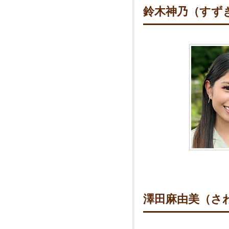
鈴木神乃（すず
澤田麻由美（さ