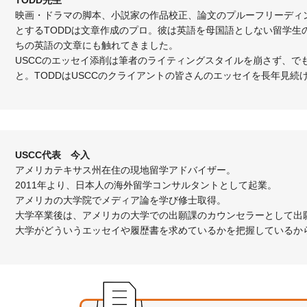
TODD先生
映画・ドラマの脚本、小説家の作品校正、論文のプルーフリーディ
とするTODDは文章作成のプロ。彼は英語を母国語としない留学生
ちの英語の文章にも触れてきました。
USCCのエッセイ添削は筆者のライティングスタイルを崩さず、で
と。TODDはUSCCのクライアントの皆さんのエッセイを長年見続
USCC代表 今入
アメリカテキサス州在住の現地留学アドバイザー。
2011年より、日本人の海外留学コンサルタントとして起業。
アメリカの大学院でメディア論を学び修士取得。
大学卒業後は、アメリカの大学での出願課のカウンセラーとして出
大学がどういうエッセイや履歴書を求めているかを把握しているか