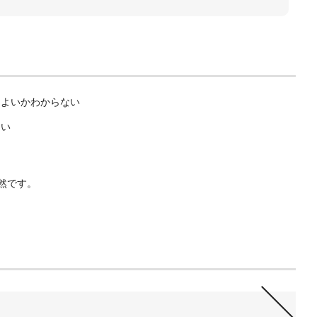
らよいかわからない
たい
然です。