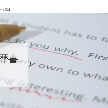
セイ添削
歴書