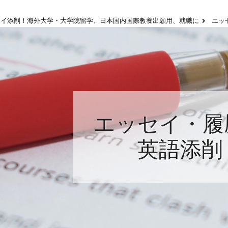
セイ添削！海外大学・大学院留学、日本国内国際教養出願用、就職に
エッ
エッセイ・履
英語添削