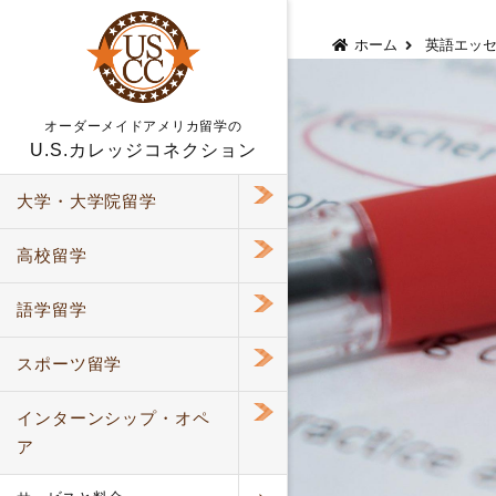
コ
ホーム
英語エッ
ン
テ
オーダーメイドアメリカ留学の
ン
U.S.カレッジコネクション
ツ
へ
大学・大学院
留学
ス
キ
高校
留学
ッ
プ
語学
留学
スポーツ
留学
インターンシップ
・オペ
ア