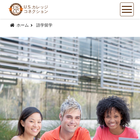
U.S.カレッジ
コネクション
コ
ン
ホーム
語学留学
テ
ン
ツ
へ
ス
キ
ッ
プ