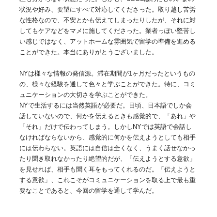
状況や好み、要望にすべて対応してくださった。取り越し苦労
な性格なので、不安とかも伝えてしまったりしたが、それに対
してもケアなどをマメに施してくださった。業者っぽい堅苦し
い感じではなく、アットホームな雰囲気で留学の準備を進める
ことができた。本当にありがとうございました。
NYは様々な情報の発信源。滞在期間が1ヶ月だったというもの
の、様々な経験を通して色々と学ぶことができた。特に、コミ
ュニケーションの大切さを学ぶことができた。
NYで生活するには当然英語が必要だ。日頃、日本語でしか会
話していないので、何かを伝えるときも感覚的で、「あれ」や
「それ」だけで伝わってしまう。しかしNYでは英語で会話し
なければならないから、感覚的に何かを伝えようとしても相手
には伝わらない。英語には自信は全くなく、うまく話せなかっ
たり聞き取れなかったり絶望的だが、「伝えようとする意欲」
を見せれば、相手も聞く耳をもってくれるのだ。「伝えようと
する意欲」、これこそがコミュニケーションを取る上で最も重
要なことであると、今回の留学を通して学んだ。