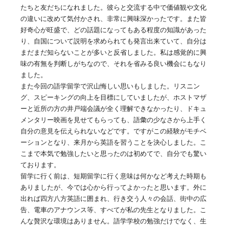
たちと友だちになれました。彼らと交流する中で価値観や文化
の違いに改めて気付かされ、非常に興味深かったです。また皆
好奇心が旺盛で、どの話題になってもある程度の知識があった
り、自国について説明を求められても発言出来ていて、自分は
まだまだ知らないことが多いと反省しました。私は感覚的に興
味の有無を判断しがちなので、それを省みる良い機会にもなり
ました。
また今回の語学留学で沢山悔しい思いもしました。リスニン
グ、スピーキングの向上を目標にしていましたが、ホストマザ
ーと近所の方の井戸端会議が全く理解できなかったり、ドキュ
メンタリー映画を見せてもらっても、語彙の少なさから上手く
自分の意見を伝えられないなどです。ですがこの経験がモチベ
ーションとなり、来月から英語を習うことを決心しました。こ
こまで本気で勉強したいと思ったのは初めてで、自分でも驚い
ております。
留学に行く前は、短期留学に行く意味は何かなど考えた時期も
ありましたが、今では心から行ってよかったと思います。外に
出れば四方八方英語に囲まれ、行き交う人々の会話、街中の広
告、電車のアナウンス等、すべてが私の先生となりました。こ
んな贅沢な環境はありません。語学学校の勉強だけでなく、生