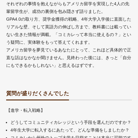
それぞれの事情を抱えながらもアメリカ留学を実現した4人の先
輩留学生が、成功の裏側を包み隠さず語りました。
GPA4.0の取り方、奨学金獲得の戦略、4年大学入学後に直面した
リアルな壁、そして英語力の伸ばし方まで、教科書には載ってい
ない生きた情報が満載。「コミカレって本当に使えるの？」とい
う疑問に、実体験をもって答えてくれます。
アメリカ留学を夢見ているあなたにとって、これほど具体的で正
直な話はなかなか聞けません。見終わった後には、きっと「自分
にもできるかもしれない」と思えるはずです。
質問が盛りだくさんでした
【進学・転入戦略】
どうしてコミュニティカレッジという手段を選んだのですか？
4年生大学に転入するにあたって、どんな準備をしましたか？
コミカレから州外のトップ大学を目指すことは本当に可能です