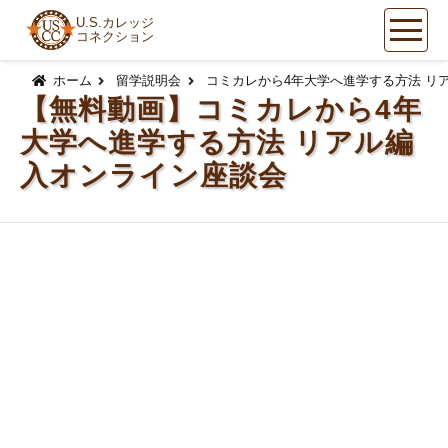
U.S.カレッジ
コネクション
コ
ン
ホーム
留学説明会
コミカレから4年大学へ進学する方法 リ
テ
【無料動画】コミカレから4年
ン
大学へ進学する方法 リアル編
ツ
へ
入オンライン座談会
ス
キ
ッ
プ