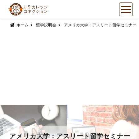
U.S.カレッジ
コネクション
コ
ン
ホーム
留学説明会
アメリカ大学：アスリート留学セミナー
テ
ン
ツ
へ
ス
キ
ッ
プ
アメリカ大学：アスリート留学セミナー