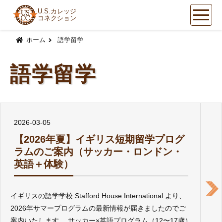
U.S.カレッジ
コネクション
コ
ン
ホーム
語学留学
テ
ン
語学留学
ツ
へ
ス
キ
ッ
2026-03-05
プ
【2026年夏】イギリス短期留学プログ
ラムのご案内（サッカー・ロンドン・
英語＋体験）
イギリスの語学学校 Stafford House International より、
2026年サマープログラムの最新情報が届きましたのでご
案内いたします。 サッカー×英語プログラム（12〜17歳）