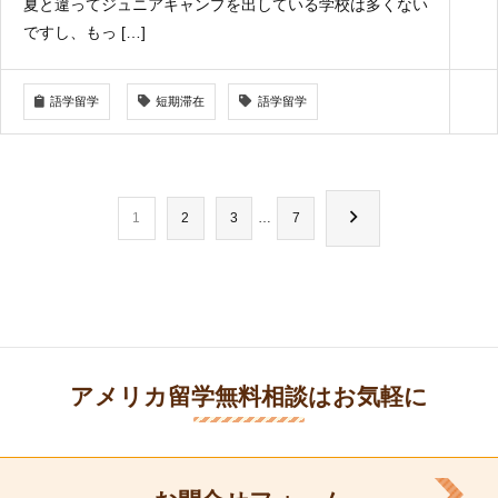
夏と違ってジュニアキャンプを出している学校は多くない
ですし、もっ […]
語学留学
短期滞在
語学留学
投
1
2
3
…
7
稿
ナ
ビ
ゲ
ー
シ
アメリカ留学無料相談はお気軽に
ョ
ン