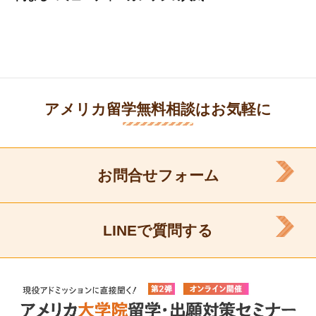
ビ
投
ゲ
稿:
ー
シ
ョ
ン
アメリカ留学無料相談はお気軽に
お問合せフォーム
LINEで質問する