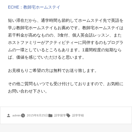
ECHE：教師宅ホームステイ
短い滞在だから、通学時間も節約してホームステイ先で英語を
学ぶ教師宅ホームステイもお薦めです。教師宅ホームステイは
若干料金が高めなものの、3食付、個人英会話レッスン、また
ホストファミリーがアクティビティーに同伴するのもプログラ
ムの一環としているところもあります。1週間程度の短期なら
ば、価値を感じでいただけると思います。
お見積もりご希望の方は無料でお送り致します。
その他ご質問もいつでも受け付けしておりますので、お気軽に
お問い合わせ下さい。
投
カ
タ
admin
2015年8月25日
語学留学
語学学校
稿
テ
グ:
者:
ゴ
リ