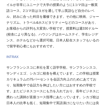
イルが非常にユニークで大学の授業のように1コマ目は一般英
語コース、2コマ目はヨガを通して学ぶ英語など自分のレベ
ル、好みに合った科目を履修できます。その他に映画、ジャー
ナリズム、トラベル&ホスピタリティーなどのコースがあり、
お客様からの評判も大変良い学校です。授業料は週330ドル〜
(校舎により異なる)、ハウジングはホームステイ、学生レジデ
ンス、ホテルなどから選択可能。日本人駐在スタッフもいるの
で留学初心者にもおすすめです。
INTRAX
サンフランシスコに本社を置く語学学校。サンフランシスコ、
サンディエゴ、シカゴに校舎を構えています。この学校は授業
カリキュラムの75パーセントを会話力向上のためにあててお
り、短期集中で会話力を伸ばしたい方にはおすすめの学校で
す。またビジネスコースにも力を入れており、長年ビジネスに
携わった講師が直接コース指導にあたっています。シカゴ校は
日本人の比率も低く、短期集中で英語漬けになりたい方には良