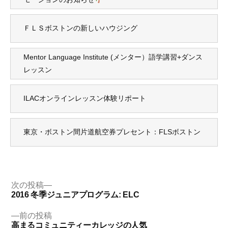
ＦＬＳボストンの新しいハウジング
Mentor Language Institute (メンター）語学講習+ダンス
レッスン
ILACオンラインレッスン体験リポート
東京・ボストン間片道航空券プレセント：FLSボストン
投
次
次の投稿
の
2016 冬季ジュニアプログラム: ELC
稿
投
ナ
稿:
前
前の投稿
の
高まるコミュニティーカレッジの人気