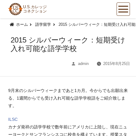
U.S.カレッジ
コネクション
コ
ン
ホーム
語学留学
2015 シルバーウィーク：短期受け入れ可
テ
ン
2015 シルバーウィーク：短期受け
ツ
入れ可能な語学学校
へ
ス
投
admin
2015年8月25日
キ
稿
ッ
者:
プ
9月末のシルバーウィークまであと1カ月。今からでも出願出来
る、1週間からでも受け入れ可能な語学学校語をご紹介致しま
す。
ILSC
カナダ発祥の語学学校で数年前にアメリカに上陸し、現在ニュ
ーヨークとサンフランシスコに校舎を構えています。授業スタ