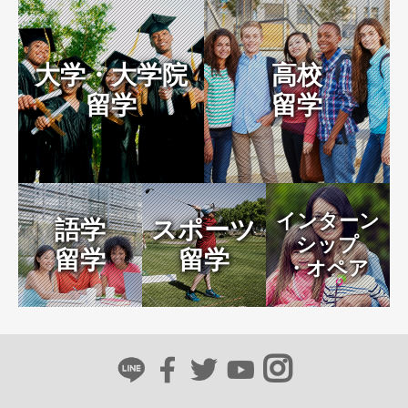
大学・大学院
高校
留学
留学
インターン
語学
スポーツ
シップ
留学
留学
・オペア