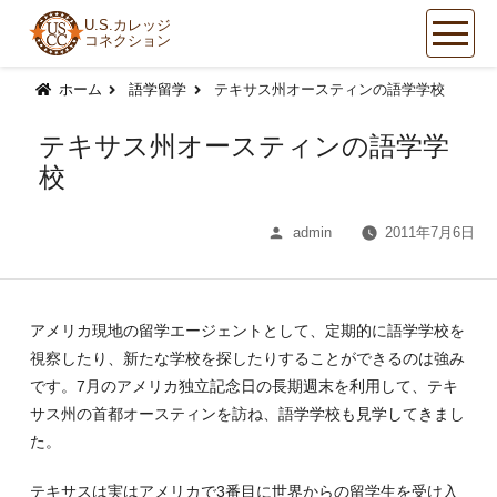
U.S.カレッジ
コネクション
コ
ン
ホーム
語学留学
テキサス州オースティンの語学学校
テ
ン
テキサス州オースティンの語学学
ツ
校
へ
ス
投
admin
2011年7月6日
キ
稿
ッ
者:
プ
アメリカ現地の留学エージェントとして、定期的に語学学校を
視察したり、新たな学校を探したりすることができるのは強み
です。7月のアメリカ独立記念日の長期週末を利用して、テキ
サス州の首都オースティンを訪ね、語学学校も見学してきまし
た。
テキサスは実はアメリカで3番目に世界からの留学生を受け入