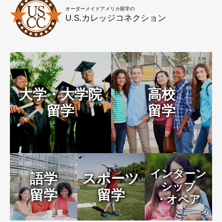
オーダーメイドアメリカ留学の
U.S.カレッジコネクション
大学・大学院
高校
留学
留学
インターン
語学
スポーツ
シップ
留学
留学
・オペア