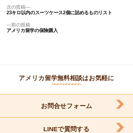
投
次
次の投稿
の
23キロ以内のスーツケース2個に詰めるものリスト
稿
投
ナ
稿:
前
前の投稿
の
アメリカ留学の保険購入
ビ
投
ゲ
稿:
ー
シ
ョ
ン
アメリカ留学無料相談はお気軽に
お問合せフォーム
LINEで質問する