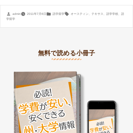
投
カ
タ
admin
2011年7月6日
語学留学
オースティン
、
テキサス
、
語学学校
、
語
稿
テ
グ:
学留学
者:
ゴ
リ
ー:
無料で読める小冊子