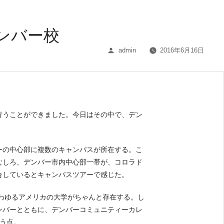
ンバー校
投
admin
2016年6月16日
稿
者:
行うことができました。今日はその中で、デン
ーの中心部に複数のキャンパスが所在する。こ
むしろ、デンバー市内中心部一帯が、コロラド
合しているとキャンパスツアーで感じた。
たいわゆるアメリカの大学がちゃんと存在する。し
ンバーとともに、デンバーコミュニティーカレ
う点。