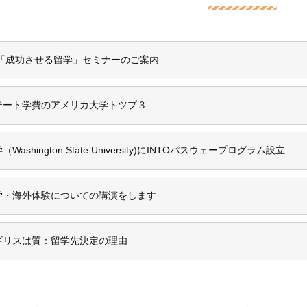
学「成功させる留学」セミナーのご案内
テート学費のアメリカ大学トツプ３
shington State University)にINTOパスウェープログラム設立
学・海外体験についての講演をします
ギリスは質：留学先決定の理由