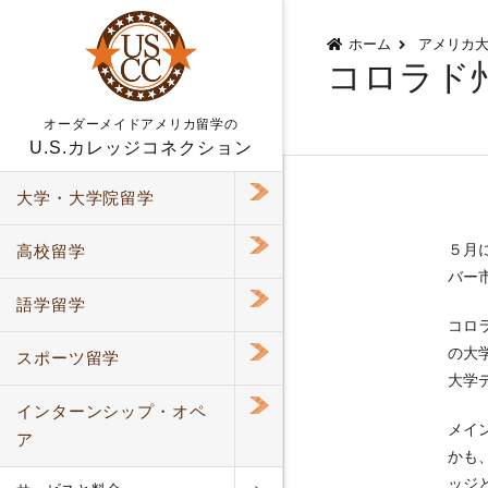
コ
ホーム
アメリカ
コロラド
ン
テ
オーダーメイドアメリカ留学の
ン
U.S.カレッジコネクション
ツ
へ
大学・大学院
留学
ス
キ
５月
高校
留学
ッ
バー
プ
語学
留学
コロ
の大
スポーツ
留学
大学
インターンシップ
・オペ
メイ
ア
かも
ッジ