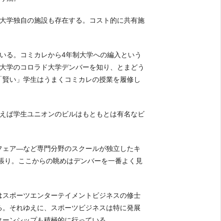
の大学独自の施設も存在する。コスト的に共有施
いる。コミカレから4年制大学への編入という
制大学のコロラド大学デンバーを知り、とまどう
「賢い」学生はうまくコミカレの授業を履修し
、例えば学生ユニオンのビルはもともとは有名なビ
フェア―など専門分野のスクールが独立したキ
ス張り。ここからの眺めはデンバーを一番よく見
はスポーツエンターテイメントビジネスの修士
る。それゆえに、スポーツビジネスは特に発展
ターンシップも積極的に行っている。