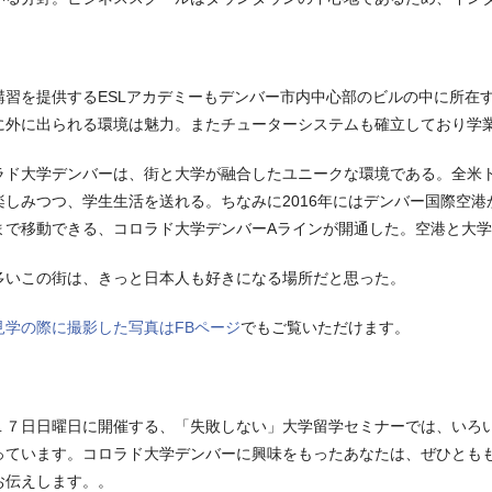
講習を提供するESLアカデミーもデンバー市内中心部のビルの中に所在
に外に出られる環境は魅力。またチューターシステムも確立しており学
ラド大学デンバーは、街と大学が融合したユニークな環境である。全米
楽しみつつ、学生生活を送れる。ちなみに2016年にはデンバー国際空
まで移動できる、コロラド大学デンバーAラインが開通した。空港と大
多いこの街は、きっと日本人も好きになる場所だと思った。
見学の際に撮影した写真はFBページ
でもご覧いただけます。
１７日日曜日に開催する、「失敗しない」大学留学セミナーでは、いろ
っています。コロラド大学デンバーに興味をもったあなたは、ぜひとも
お伝えします。。