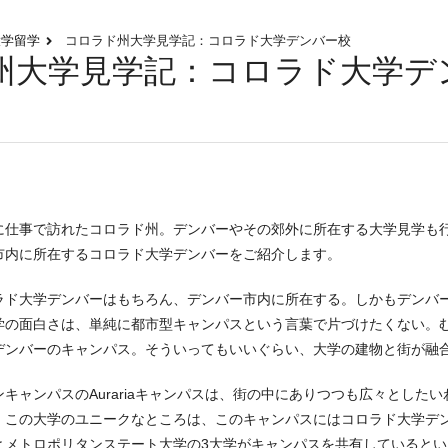
大学留学
コロラド州大学見学記：コロラド大学デンバー校
州大学見学記：コロラド大学デ
に仕事で訪れたコロラド州。デンバーやその郊外に所在する大学見学も
市内に所在するコロラド大学デンバーをご紹介します。
ラド大学デンバーはもちろん、デンバー市内に所在する。しかもデンバ
学の面白さは、単純に都市型キャンパスという言葉で片づけたくない。
デンバーのキャンパス。そういってもいいぐらい、大学の建物と街が融
ンキャンパスのAurariaキャンパスは、街の中にありつつも広々とし
、この大学のユニークなところは、このキャンパスにはコロラド大学デ
とメトロポリタンステート大学の3大学がキャンパスを共有しているとい