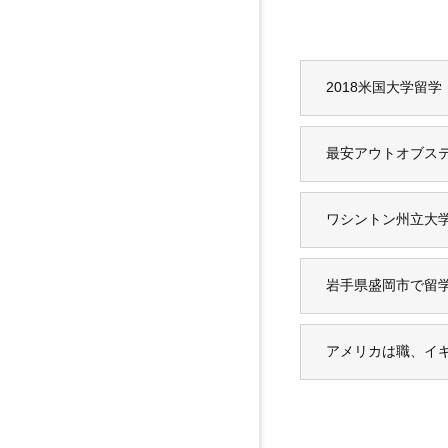
2018米国大学留
最安アウトオブス
ワシントン州立大学（Wa
岩手県盛岡市で留
アメリカは職、イ