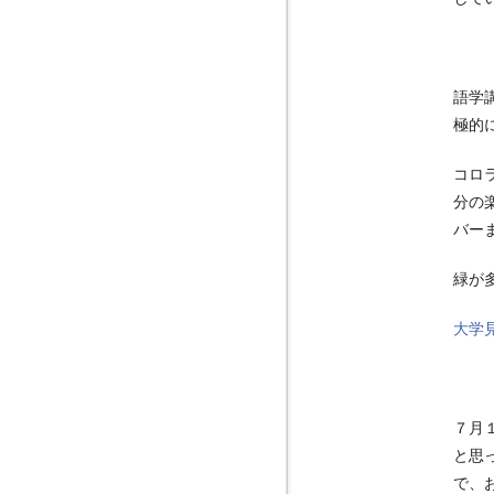
語学
極的
コロ
分の
バー
緑が
大学
７月
と思
で、