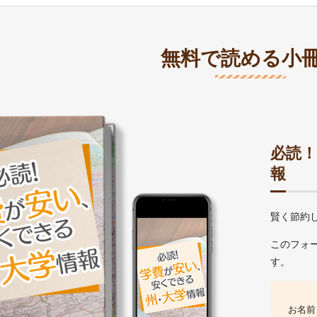
ゴ
リ
ー:
無料で読める小
必読
報
賢く節約
このフォ
す。
お名前