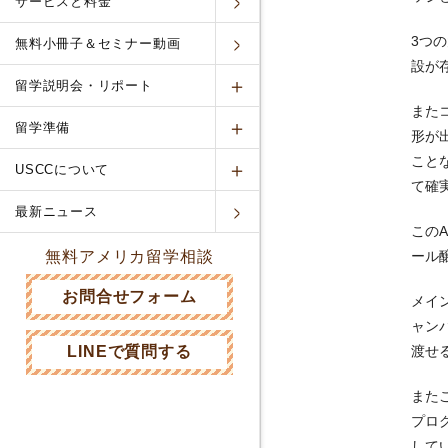
サービスと料金
3つ
無料小冊子＆セミナー動画
設が
留学説明会・リポート
また
留学準備
形が
こと
USCCについて
て確
最新ニュース
この
ール
無料アメリカ留学相談
お問合せフォーム
メイ
ャン
渡せ
LINEで質問する
また
プロ
して