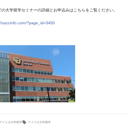
での大学留学セミナーの詳細とお申込みはこちらをご覧ください。
://usccinfo.com/?page_id=3450
カ
タ
アメリカ大学留学
アメリカ大学留学
テ
グ: