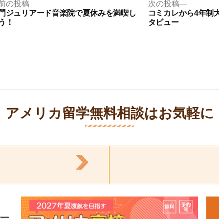
前
次
前の投稿
次の投稿
の
の
門ジュリアード音楽院で夏休みを満喫し
コミカレから4年制
投
投
う！
タビュー
稿:
稿:
アメリカ留学無料相談はお気軽に