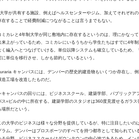
の大学が共有する施設、例えばヘルスセンターやジム、加えてそれぞれ
存在することで経費削減につながることは言うまでもない。
コミカレと4年制大学が同じ敷地内に存在するというのは、理にかなって
出来上がっているため、コミカレにいるうちから学生たちはすでに4年
なく編入へとつなげていける。単位以降システムも確立しているため、
実に単位を移行させ、しかも節約しているという。
Auraria キャンパスには、デンバーの歴史的建造物もいくつか存在し
醸造工場を改造したものだ。
ンキャンパスの回りには、ビジネススクール、建築学部、パブリックア
パス=ビルの中に所在する。建築学部のスタジオは360度見渡せるガラ
る場所だという。
この大学のビジネスは様々な分野を提供しているが、特に注目したいの
グラム。デンバーはプロスポーツのすべてを持つ都市として知られてい
いる分野。ビジネススクールはダウンタウンの中心地であるため、イン