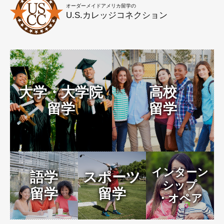
オーダーメイドアメリカ留学の
U.S.カレッジコネクション
大学・大学院
高校
留学
留学
インターン
語学
スポーツ
シップ
留学
留学
・オペア