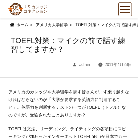
U.S.カレッジ
コネクション
コ
ン
ホーム
アメリカ大学留学
TOEFL対策：マイクの前で話す
テ
ン
TOEFL対策：マイクの前で話す練
ツ
習してますか？
へ
ス
投
admin
2011年4月28日
キ
稿
ッ
者:
プ
アメリカのカレッジや大学留学を志す皆さんがまず乗り越えな
ければならないのが「大学が要求する英語力に到達するこ
と」。英語力を判断するテストの一つがTOEFL（トフル）な
のですが、受験されたことありますか？
TOEFLは文法、リーディング、ライティングの各項目にスピ
ーキングが加わったインターネットTOEFL(iBT)が日本でも一