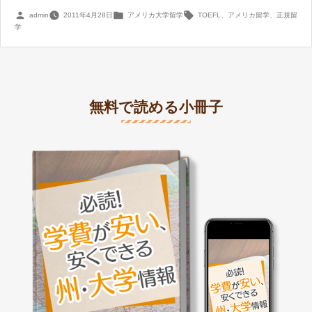
投
カ
タ
admin
2011年4月28日
アメリカ大学留学
TOEFL
、
アメリカ留学
、
正規留
稿
テ
グ:
学
者:
ゴ
リ
ー:
無料で読める小冊子