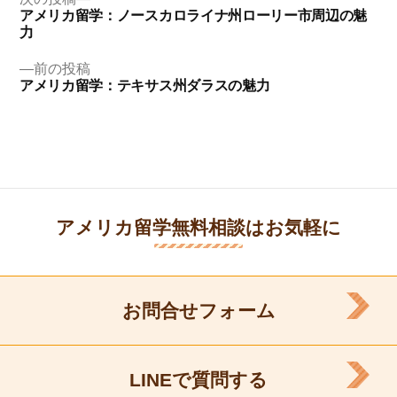
投
の
アメリカ留学：ノースカロライナ州ローリー市周辺の魅
稿
投
力
ナ
稿:
前
前の投稿
ビ
の
アメリカ留学：テキサス州ダラスの魅力
ゲ
投
稿:
ー
シ
ョ
ン
アメリカ留学無料相談はお気軽に
お問合せフォーム
LINEで質問する