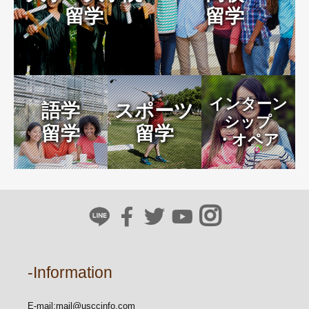
留学
留学
インターン
語学
スポーツ
シップ
留学
留学
・オペア
-Information
E-mail:
mail@usccinfo.com