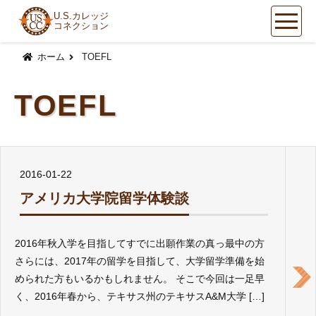
U.S.カレッジ
コネクション
コ
ン
ホーム
TOEFL
テ
ン
TOEFL
ツ
へ
ス
キ
ッ
2016-01-22
プ
アメリカ大学院留学体験談
2016年秋入学を目指してすでに出願作業の真っ最中の方
さらには、2017年の留学を目指して、大学留学準備を始
められた方もいるかもしれません。 そこで今回は一足早
く、2016年春から、テキサス州のテキサスA&M大学 […]